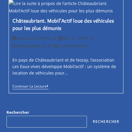
Mobil’Actif
Châteaubriant. Mobil’Actif loue des véhicules
pour les plus démunis
Auteur/autrice
Post
mobil-actif-44110
avril 11, 2019
de
published:
Post
Post
Uncategorized
0 commentaire
la
category:
comments:
publication :
En pays de Châteaubriant et de Nozay, l’association
Les Eaux vives développe Mobil’actif : un système de
location de véhicules pour…
Châteaubriant.
Continuer La Lecture
Mobil’Actif
Loue
Des
Véhicules
Pour
Rechercher
Les
Plus
RECHERCHER
Démunis