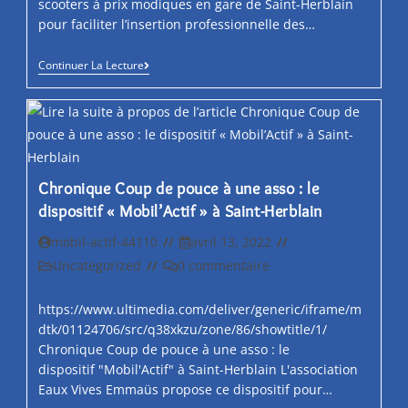
scooters à prix modiques en gare de Saint-Herblain
pour faciliter l’insertion professionnelle des…
Autour
Continuer La Lecture
De
Nantes.
Des
Scooters
À
Louer
En
Gare
Chronique Coup de pouce à une asso : le
Pour
dispositif « Mobil’Actif » à Saint-Herblain
« Lever
Les
Freins
Auteur/autrice
Post
mobil-actif-44110
avril 13, 2022
À
de
published:
Post
Post
Uncategorized
0 commentaire
L’emploi »
la
category:
comments:
publication :
https://www.ultimedia.com/deliver/generic/iframe/m
dtk/01124706/src/q38xkzu/zone/86/showtitle/1/
Chronique Coup de pouce à une asso : le
dispositif "Mobil'Actif" à Saint-Herblain L'association
Eaux Vives Emmaüs propose ce dispositif pour…