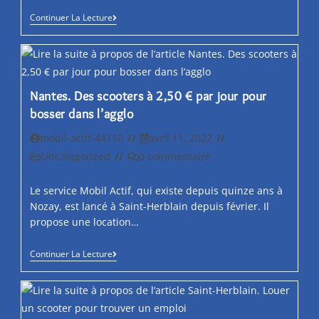
Chronique
Continuer La Lecture
Coup
De
Pouce
À
Une
Asso
Nantes. Des scooters à 2,50 € par jour pour
:
Le
bosser dans l’agglo
Dispositif
« Mobil’Actif »
Auteur/autrice
Post
mobil-actif-44110
avril 11, 2022
À
de
published:
Saint-
Post
Post
Uncategorized
0 commentaire
Herblain
la
category:
comments:
publication :
Le service Mobil Actif, qui existe depuis quinze ans à
Nozay, est lancé à Saint-Herblain depuis février. Il
propose une location…
Nantes.
Continuer La Lecture
Des
Scooters
À
2,50
€