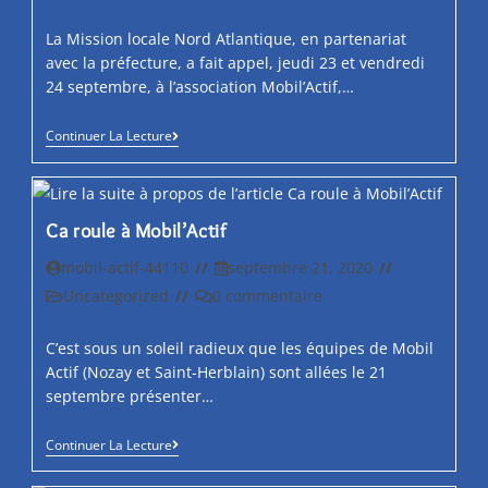
la
category:
comments:
publication :
La Mission locale Nord Atlantique, en partenariat
avec la préfecture, a fait appel, jeudi 23 et vendredi
24 septembre, à l’association Mobil’Actif,…
Nozay.
Continuer La Lecture
Des
Jeunes
Sensibilisés
Par
La
Ca roule à Mobil’Actif
Sécurité
Routière
Auteur/autrice
Post
mobil-actif-44110
septembre 21, 2020
de
published:
Post
Post
Uncategorized
0 commentaire
la
category:
comments:
publication :
C’est sous un soleil radieux que les équipes de Mobil
Actif (Nozay et Saint-Herblain) sont allées le 21
septembre présenter…
Ca
Continuer La Lecture
Roule
À