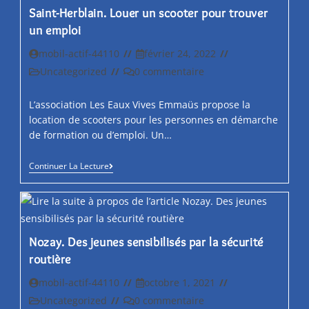
Par
Saint-Herblain. Louer un scooter pour trouver
Jour
Pour
un emploi
Bosser
Dans
Auteur/autrice
Post
mobil-actif-44110
février 24, 2022
L’agglo
de
published:
Post
Post
Uncategorized
0 commentaire
la
category:
comments:
publication :
L’association Les Eaux Vives Emmaüs propose la
location de scooters pour les personnes en démarche
de formation ou d’emploi. Un…
Saint-
Continuer La Lecture
Herblain.
Louer
Un
Scooter
Pour
Trouver
Nozay. Des jeunes sensibilisés par la sécurité
Un
Emploi
routière
Auteur/autrice
Post
mobil-actif-44110
octobre 1, 2021
de
published:
Post
Post
Uncategorized
0 commentaire